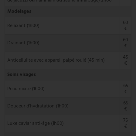
de jacuzzi
ou
hammam
ou
sauna infrarouge) 2h00
Modelages
60
Relaxant (1h00)
€
60
Drainant (1h00)
€
45
Anticellulite avec appareil palpé roulé (45 min)
€
Soins visages
65
Peau mixte (1h00)
€
65
Douceur d’hydratation (1h00)
€
75
Luxe caviar anti-âge (1h00)
€