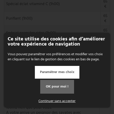
65
Spécial éclat vitaminé C (1h00)
€
65
Purifiant (1h00)
€
65
Spécial première rides (1h00)
€
Ce site utilise des cookies afin d’améliorer
votre expérience de navigation
50
Fermeté anti-rides avec appareil palpé roulé (45min)
€
Vous pouvez paramétrer vos préférences et modifier vos choix
en cliquant sur le lien de gestion des cookies en bas de page.
FORFAIT CHAMBRE D’HÔTE
Paramétrer mes choix
(Arrivée à partir de 17h00)
Forfait une nuitée PREMIUM pour 2 personnes (Suite
OK pour moi !
Nathacia)
Continuer sans accepter
Le paradis sur terre, imaginer un espace privatif de
100m2 rien que pour vous.
A votre arrive un peignoir des savates avec