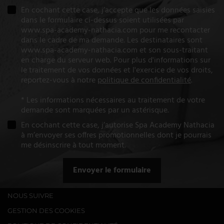
En cochant cette case, j’accepte que les données saisies
dans le formulaire ci-dessus soient utilisées par
www.spa-academy-nathacia.com pour me recontacter
dans le cadre de ma demande. Les destinataires sont
www.spa-academy-nathacia.com et son sous-traitant
en charge du serveur web. Pour plus d'informations sur
le traitement de vos données et l'exercice de vos droits,
reportez-vous à notre
politique de confidentialité
.
* Les informations nécessaires au traitement de votre
demande sont marquées par un astérisque.
En cochant cette case, j’autorise Spa Academy Nathacia
à m’envoyer ses offres promotionnelles dont je pourrais
me désinscrire à tout moment.
Envoyer le formulaire
NOUS SUIVRE
GESTION DES COOKIES