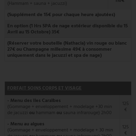
110€
(Hammam + sauna + jacuzzi)
PHOTOS
(Supplément de 15€ pour chaque heure ajoutées)
NOUS SUIVRE
En option (1 Hrs SPA de nage extérieur disponible du 15
CONTACT
Avril au 15 Octobre) 35€
(Réserver votre bouteille (Nathacia) vin rouge ou blanc
27€ ou Champagne millesime 49€ à consommer
uniquement dans le jacuzzi et spa de nage)
FORFAIT SOINS CORPS ET VISAGE
- Menu des Iles Caraïbes
125
(Gommage + enveloppement + modelage +30 min
€
de jacuzzi
ou
hammam
ou
sauna infrarouge) 2h00
- Menu au algues
125
(Gommage + enveloppement + modelage + 30 min
€