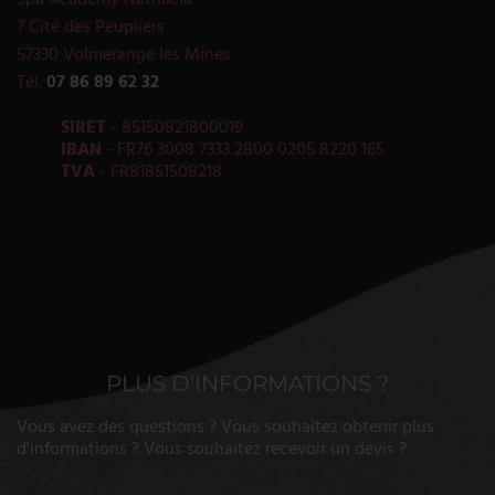
Spa Academy Nathacia
7 Cité des Peupliers
57330 Volmerange les Mines
Tél.
07 86 89 62 32
SIRET
- 85150821800019
IBAN
- FR76 3008 7333 2800 0205 8220 165
TVA
- FR81851508218
PLUS D'INFORMATIONS ?
Vous avez des questions ? Vous souhaitez obtenir plus
d'informations ? Vous souhaitez recevoir un devis ?