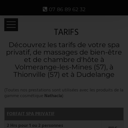
07 86 89 62 32
TARIFS
ACCUEIL
Découvrez les tarifs de votre spa
privatif, de massages de bien-être
SPA PRIVATIF
et de chambre d'hôte à
CHAMBRE D'HÔTE
Volmerange-les-Mines (57), à
Thionville (57) et à Dudelange
MODELAGES ET SOINS
TARIFS
(Toutes nos prestations sont utilisées avec les produits de la
gamme cosmétique
Nathacia
)
FORMATIONS CERTIFIÉES QUALIOPI
DIPLÔME ET AUTORISATION
FORFAIT SPA PRIVATIF
PARTENAIRES
2 Hrs pour 1 ou 2 personnes